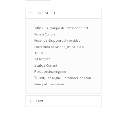
FACT SHEET
Title:
GIPC (Grupo de Investiacion del
Paisaje Cultural)
Finance-Support:
Universidad
Politécnica de Madrid_ref.2007-000-
32868
Year:
2007
Status:
Current
Position:
Investigador
Team:
Juan Miguel Hernández de León
Principal Investigator
Text